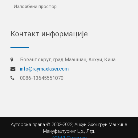
Излозбени простор
Контакт информације
Бованг округ, град Мааншан, Анхуи, Кина
info@raymaxlaser.com
0086-13645551070
Ауторска права © 2002-2022, Анхуи Зхонгруи Мацхине
Мануфацтуринг Цо., Лтд.