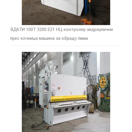
ВД67И 100Т 3200 Е21 НЦ контролер хидраулични
прес кочница машина за обраду лима