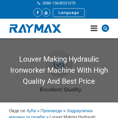
0086-13645551070
Language
Louver Making Hydraulic
Ironworker Machine With High
Quality And Best Price
Овде си:
Кућа
»
Производи
»
Хидраулична
машина за гвожђе
»
Louver Making Hydraulic