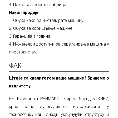
4. Пожељна посета фабрици.
Након продаје
1. Обука како да инсталирате машину.
2. Обука за коришћење машине .
3. Гаранција 1 година.
4. Инжењери доступни за сервисирање машина у
иностранству.
ФАК
Шта је са квалитетом ваше машине? Бринемо о
квалитету.
РЕ: Компанија РАИМАКС је зрео бренд у КИНИ,
кроз наше дугогодишње истраживање у
технологији, наш дизајн укључујући структуру и