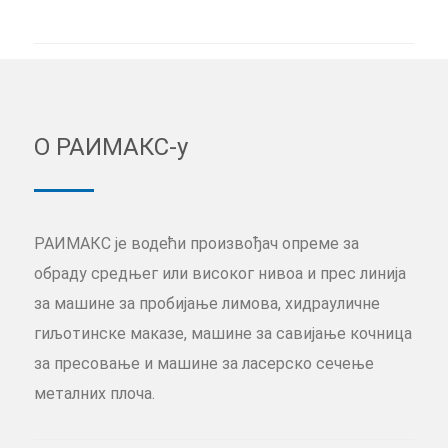
О РАИМАКС-у
РАИМАКС је водећи произвођач опреме за
обраду средњег или високог нивоа и прес линија
за машине за пробијање лимова, хидрауличне
гиљотинске маказе, машине за савијање кочница
за пресовање и машине за ласерско сечење
металних плоча.