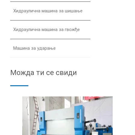
Хидраулична машина за шишање
Хидраулична машина за гвожђе
Машина за ударање
Можда ти се свиди