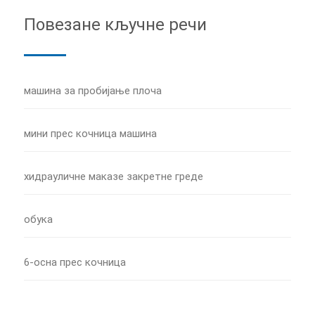
Повезане кључне речи
машина за пробијање плоча
мини прес кочница машина
хидрауличне маказе закретне греде
обука
6-осна прес кочница