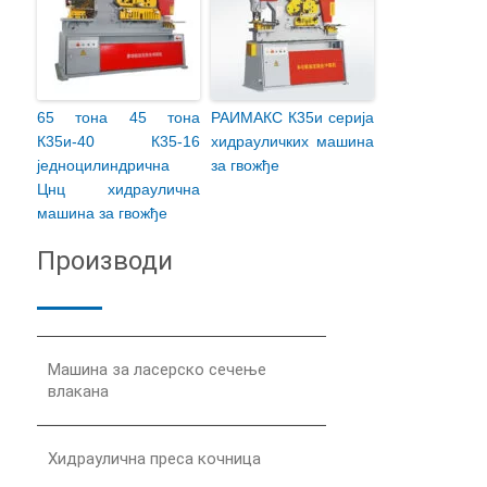
65 тона 45 тона
РАИМАКС К35и серија
К35и-40 К35-16
хидрауличких машина
једноцилиндрична
за гвожђе
Цнц хидраулична
машина за гвожђе
Производи
Машина за ласерско сечење
влакана
Хидраулична преса кочница