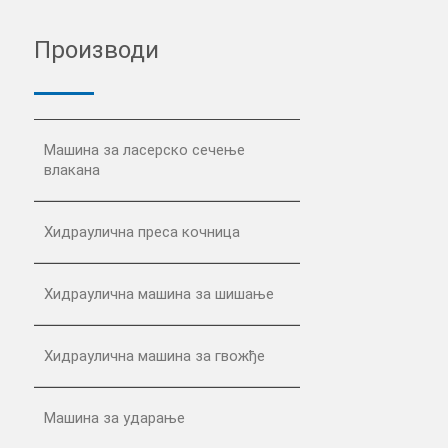
Производи
Машина за ласерско сечење
влакана
Хидраулична преса кочница
Хидраулична машина за шишање
Хидраулична машина за гвожђе
Машина за ударање