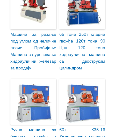
Машина за резање
65 тона 250т хладна
под углом од челичне
гвожђа 120т тона 90
плоче Пробијање
Цнц 120 тона
Машина за урезивање
хидраулична машина
хидраулични железар
са двоструким
за продају
цилиндром
Ручна машина за
60т К35-16
бушење гвожђа /
Хидраулична машина