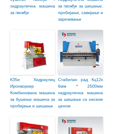
хидраулична машина
за гвожђе за шишање,
за гвожђе
пробијање, савијање и
зарезивање
К35и Хидраулиц
Стабилан рад Кц12к
Иронворкер
6мм * 2500мм
Комбинована машина
хидраулична машина
за бушење машина за
за шишање са ниском
пробијање и шишање
ценом