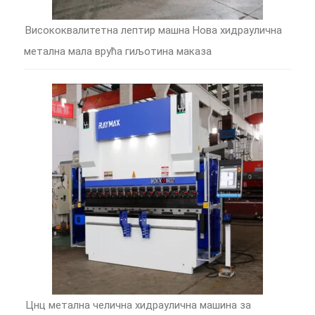
Висококвалитетна лептир машна Нова хидраулична
метална мала врућа гиљотина маказа
Цнц метална челична хидраулична машина за