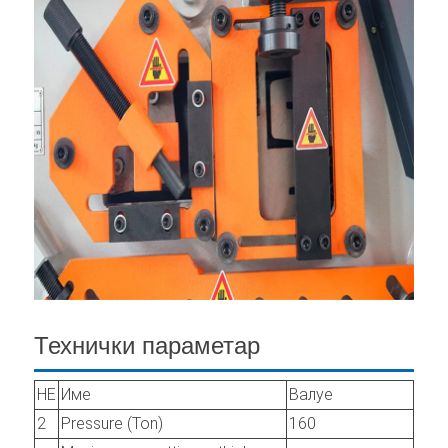
Технички параметар
НЕ
Име
Валуе
2
Pressure (Ton)
160