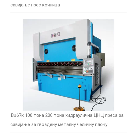
савијање прес кочница
Вц67к 100 тона 200 тона хидраулична ЦНЦ преса за
савијање за гвоздену металну челичну плочу