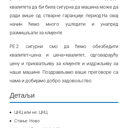
квалитета да би била сигурна да машина може да
ради више од стварне гаранције период.На овај
начин ћемо много уштедети и унапред
размишљати за клијенте.
РЕ:2. сигурни смо да ћемо обезбедити
квалитет=цена и цена=квалитет, одговарајућу
цену и прихватљиву за клијенте и издржљиву за
наше машине. Поздрављамо ваше преговоре са
нама и добијамо добро задовољство.
Детаљи
ЦНЦ или не: ЦНЦ
Стање: Ново