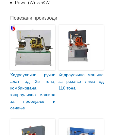
Power(W): 5.5KW
Повезани производи
Хидраулични ручни
Хидраулична машина
алат од 25 тона,
за резање лима од
комбинована
110 тона
хидраулична машина
за пробијање и
сечење