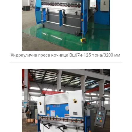
Хидраулична преса кочница Вц67и-125 тона/3200 мм