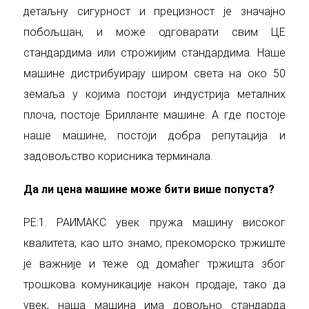
детаљну сигурност и прецизност је значајно
побољшан, и може одговарати свим ЦЕ
стандардима или строжијим стандардима. Наше
машине дистрибуирају широм света на око 50
земаља у којима постоји индустрија металних
плоча, постоје Брилланте машине. А где постоје
наше машине, постоји добра репутација и
задовољство корисника терминала.
Да ли цена машине може бити више попуста?
РЕ:1. РАИМАКС увек пружа машину високог
квалитета, као што знамо, прекоморско тржиште
је важније и теже од домаћег тржишта због
трошкова комуникације након продаје, тако да
увек, наша машина има довољно стандарда