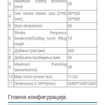
Maximum cutting thickness
3
30
(mm)
One stroke shears size (D*W)
30*330
4
(mm)
20*600
5
Slide stroke(mm)
80
Stroke frequency
6
(beats/min)Cutting torch lifting
10
height
7
Дубина грла (мм)
600
8
Дебљина пробијања (мм)
26
Maximum Punching
9
38
diameter(mm)
10
Main motor power (kw)
11/22
11
Dimensions (L*W*H)(mm)
2680*1040*2300
Главна конфигурација