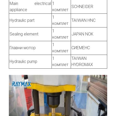
Main electrical
1
SCHNEIDER
appliance
комплет
1
Hydraulic part
TAIWAN HNC
комплет
1
Sealing element
JAPAN NOK
комплет
1
Главни мотор
СИЕМЕНС
комплет
1
TAIWAN
Hydraulic pump
комплет
HYDROMAX