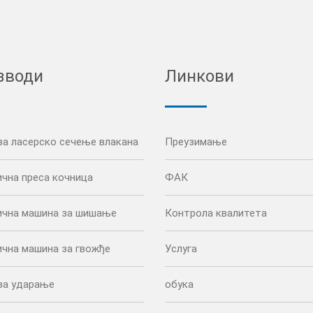
зводи
Линкови
за ласерско сечење влакана
Преузимање
ична преса кочница
ФАК
ична машина за шишање
Контрола квалитета
ична машина за гвожђе
Услуга
за ударање
обука