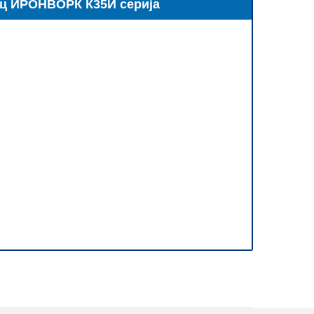
ц ИРОНВОРК К35И серија