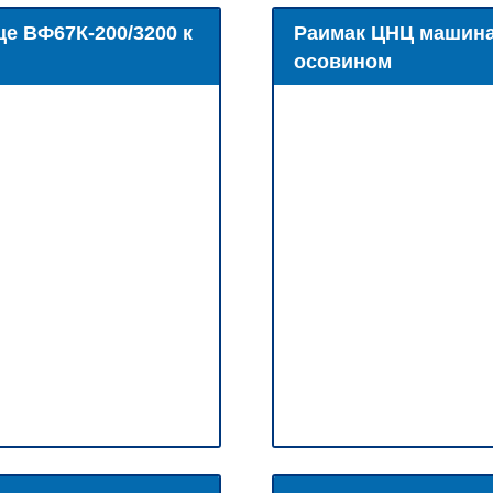
е ВФ67К-200/3200 к
Раимак ЦНЦ машина 
осовином