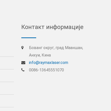
Контакт информације
Бованг округ, град Мааншан,
Анхуи, Кина
info@raymaxlaser.com
0086-13645551070