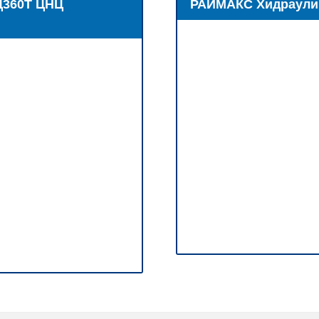
Ц360Т ЦНЦ
РАИМАКС Хидраули