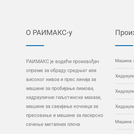
О РАИМАКС-у
Прои
Машина 
РАИМАКС је водећи произвођач
опреме за обраду средњег или
Хидраул
високог нивоа и прес линија за
машине за пробијање лимова,
Хидраул
хидрауличне гиљотинске маказе,
машине за савијање кочница за
Хидраул
пресовање и машине за ласерско
Машина 
сечење металних плоча.