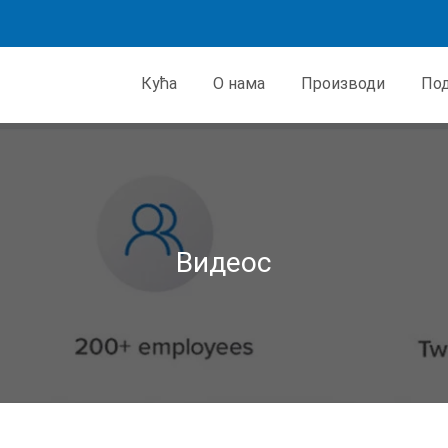
Кућа
О нама
Производи
По
Видеос