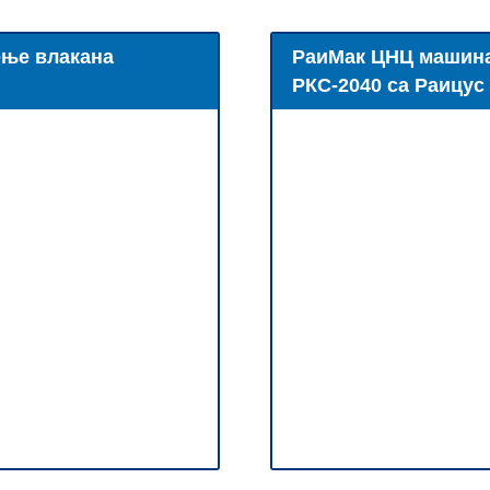
ење влакана
РаиМак ЦНЦ машина
РКС-2040 са Раицус