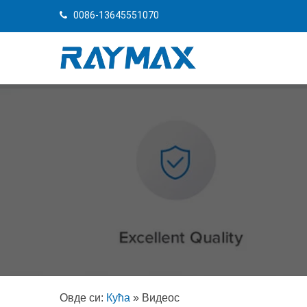
0086-13645551070
Овде си:
Кућа
»
Видеос