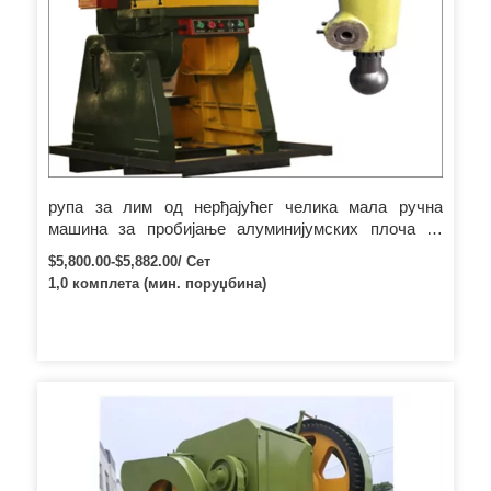
рупа за лим од нерђајућег челика мала ручна
машина за пробијање алуминијумских плоча за
алуминијумски профил
$5,800.00-$5,882.00/ Сет
1,0 комплета (мин. поруџбина)