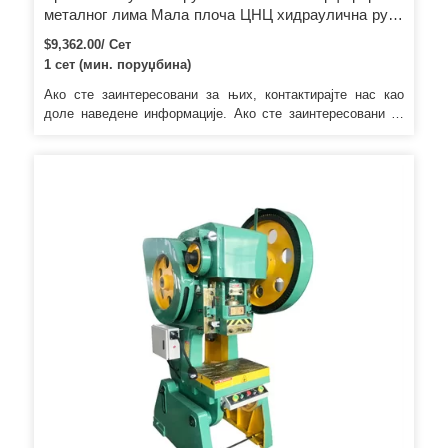
металног лима Мала плоча ЦНЦ хидраулична рупа
Машина за пробијање
$9,362.00/ Сет
1 сет (мин. поруџбина)
Ако сте заинтересовани за њих, контактирајте нас као
доле наведене информације. Ако сте заинтересовани за
њих, контактирајте нас као доле наведене информације.
тако да ћемо вам директно послати спецификацију понуде
за Повер Пресс Пунцхинг Мацхине.