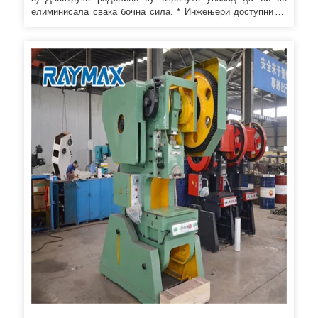
елиминисала свака бочна сила. * Инжењери доступни за
сервисирање машина у иностранству. * Пружаћемо вам
снажну техничку подршку за цео живот.