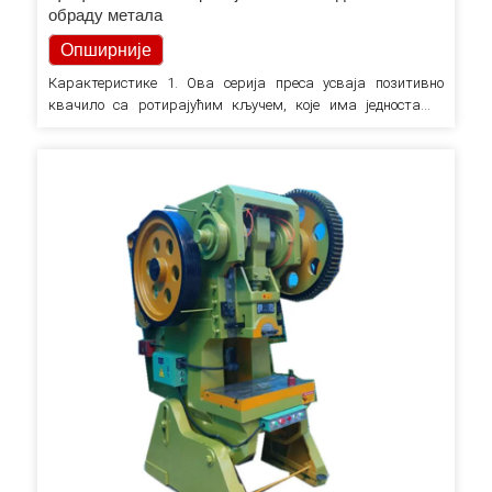
обраду метала
Опширније
Карактеристике 1. Ова серија преса усваја позитивно
квачило са ротирајућим кључем, које има једноставну
структуру и погодно је за руковање и одржавање,
постижући несметан рад, мали удар и ниску буку. 2. Ј23-25
машина за пресовање отвореног типа је прва која је
усвојила котрљајући лежај, а не обично коришћени клизни
лежај (бакар…