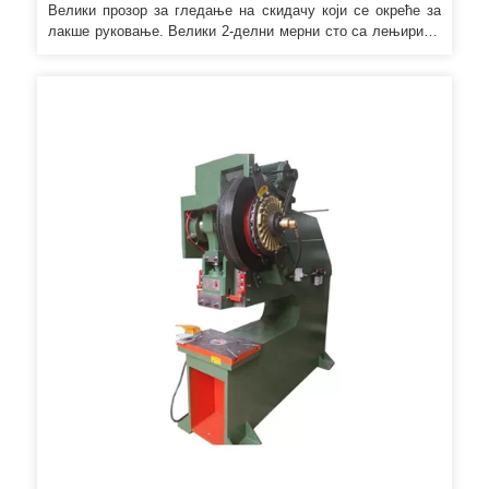
Велики прозор за гледање на скидачу који се окреће за
лакше руковање. Велики 2-делни мерни сто са лењирима
и граничником као стандардни окови. Навртка спојнице и
чаура за брзу замену за брзу замену измене.