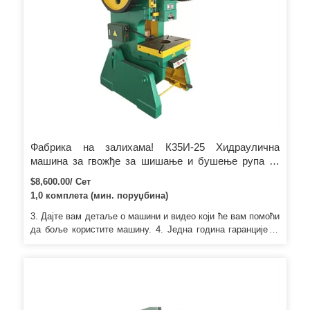
Фабрика на залихама! К35И-25 Хидраулична
машина за гвожђе за шишање и бушење рупа за
челичну плочу
$8,600.00/ Сет
1,0 комплета (мин. поруџбина)
3. Дајте вам детаље о машини и видео који ће вам помоћи
да боље користите машину. 4. Једна година гаранције 5.
Проблем квалитета, послаћемо вам додатну опрему.
Клијент: Зашто изабрати вас9 Ми смо већ дуги низ година
ангажовани у индустрији машина и имамо богато
искуство.