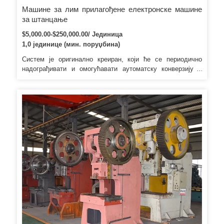
Машине за лим прилагођене електронске машине
за штанцање
$5,000.00-$250,000.00/ Јединица
1,0 јединице (мин. поруџбина)
Систем је оригинално креиран, који ће се периодично
надограђивати и омогућавати аутоматску конверзију и
пробијање из АутоЦАД-а. 12) Функција аутоматске
репозиције, боља за производњу великих количина.
Обавезујемо се на модерне методе управљања
предузећем, посвећено управљање и педантно
управљање и рад без кварова.