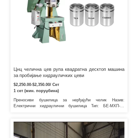
Цнц челична цев рупа квадратна десктоп машина
за пробијање хидрауличких цеви
$2,250.00-$2,350.00/ Сет
1 сет (мин. поруџбина)
Преносиви бушилица за нерђајући челик Назив:
Електрични хидраулични бушилица Тип: БЕ-МХП-20
Напон: 220/110В Снага: 900В/1150В Бруто тежина: 20 кг
Нето тежина: 12 кг Макс. округли отвор: 6,5 мм Брзина
пробијања: 2-3 с Дебљина пробијања: 6 мм Паковање:
Један ПЦ / Метална кутија / Картон Цтн Картон Величина:
545к310к180мм Величина машине: 500к195к100мм