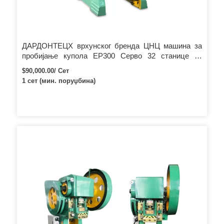
ДАРДОНТЕЦХ врхунског бренда ЦНЦ машина за
пробијање купола ЕР300 Серво 32 станице за
пробијање челичних плоча
$90,000.00/ Сет
1 сет (мин. поруџбина)