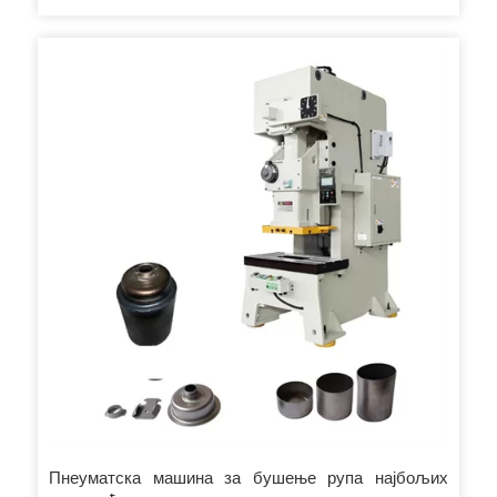
Пнеуматска машина за бушење рупа најбољих