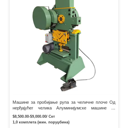
станице. Клизна даска се помера горе-доле да би се
постигао вишенаменски…
Машине за пробијање рупа за челичне плоче Од
нерђајућег челика Алуминијумске машине за
пробијање рупа за кружне плоче за производњу
$8,500.00-$9,000.00/ Сет
посуђа
1,0 комплета (мин. поруџбина)