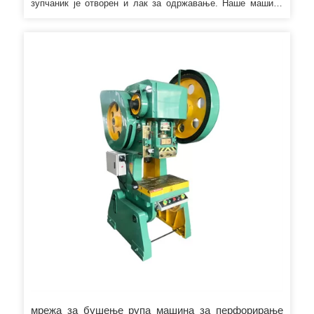
зупчаник је отворен и лак за одржавање. Наше машине
дистрибуирају широм света у око 50 земаља где постоје
металне плоче у индустрији, постоје Брилланте машине.
А где су наше машине, ту је и добра репутација и
задовољство корисника терминала.
мрежа за бушење рупа машина за перфорирање