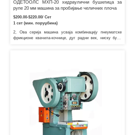
ОДЕТООЛС МХП-20 хидраулични бушилица за
рупе 20 мм машина за пробијање челичних плоча
$200.00-$220.00/ Сет
1 сет (мин. поруџбина)
2, Ова серија машина усваја комбинацију пнеуматске
фрикционе квачила-кочнице, дуг радни век, ниску буку,
стабилан пренос. Паковање и достава: *Имамо сопствену
фабрику и бренд; Наше машине могу да одговарају свим
ЦЕ стандардима или строжијим. Било какво
интересовање, слободно нас контактирајте: Анхуи
Рунбанг Хеави Индустри Мацхинери Цо.