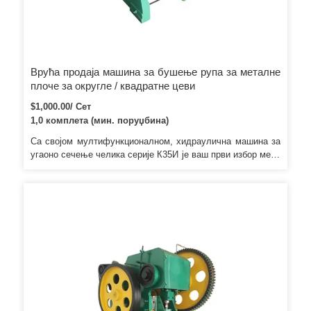
Врућа продаја машина за бушење рупа за металне
плоче за округле / квадратне цеви
$1,000.00/ Сет
1,0 комплета (мин. поруџбина)
Са својом мултифункционалном, хидраулична машина за
угаоно сечење челика серије К35И је ваш први избор међу
сличним машинама. Осим тога, све компоненте су
највишег квалитета у погледу безбедности, функције,
способности и одржавања. Систем за хлађење
температуре: Када машина ради, можете очитати
температуру уља кроз екран за праћење.