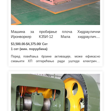
Машина за пробијање плоча Хидраулични
Иронворкер К35И-12 Мала хидраулична
Иронворкер Машина за Пробијање металних плоча
$3,500.00-$4,375.00/ Сет
1 сет (мин. поруџбина)
Поред повећања брзине активације, може ефикасно
смањити ХП оптерећење ради уштеде електричне
енергије. 5 . Паковање и достава Врућа продаја машина
за бушење рупа од металне плоче за округле/квадратне
цеви Паковање у дрвеном кућишту са заптивним појасом.
Врућа продаја машина за бушење рупа за металне плоче
за округле/квадратне цеви Зхенгзхоу Цамбриан
Мацхинери & Елецтрониц Цо., Лтд.