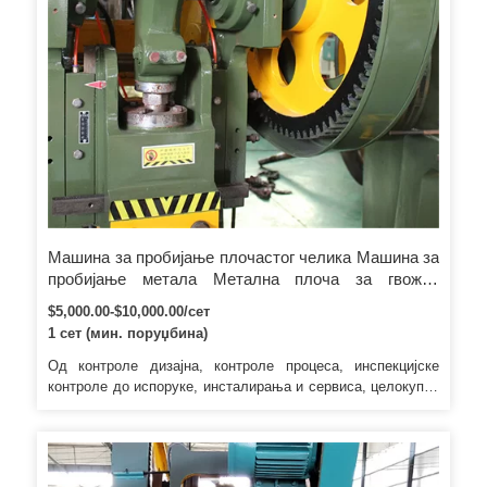
Машина за пробијање плочастог челика Машина за
пробијање метала Метална плоча за гвожђе
К35И-30 Машина за пробијање квадратног челика
$5,000.00-$10,000.00/сет
Округла машина за пробијање челика
1 сет (мин. поруџбина)
Од контроле дизајна, контроле процеса, инспекцијске
контроле до испоруке, инсталирања и сервиса, целокупне
контроле процеса. Систем квалитета реализује контролу
целог завртња и целе процедуре 2. Процедура
обезбеђења квалитета за важне спољне делове. а.
Пословни принцип наше фабрике је „Купац на првом месту