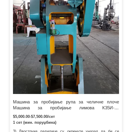
и вера пре свега“ и оно чему тежимо је да испунимо
захтеве купаца и учинимо боље за њих.
Машина за пробијање рупа за челичне плоче
Машина за пробијање лимова К35И-30
Хидраулична машина за пробијање рупа за
$5,000.00-$7,500.00/сет
пробијање челичних плоча
1 сет (мин. поруџбина)
3) Двоструке радилице су окренуте уназад да би се