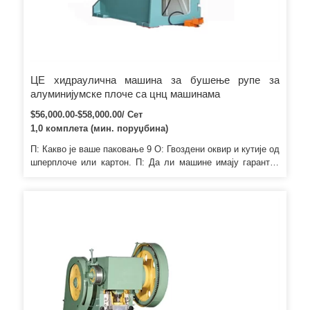
ЦЕ хидраулична машина за бушење рупе за
алуминијумске плоче са цнц машинама
$56,000.00-$58,000.00/ Сет
1,0 комплета (мин. поруџбина)
П: Какво је ваше паковање 9 О: Гвоздени оквир и кутије од
шперплоче или картон. П: Да ли машине имају гарантни
рок9 О: Да, наша машина са једногодишњим гарантним
роком за главне делове, брзи делови су искључени. П: Да
ли машина има сертификате 9 О: Да, наша машина је
имала квалификоване ЦЕ и ИСО9001 сертификате.