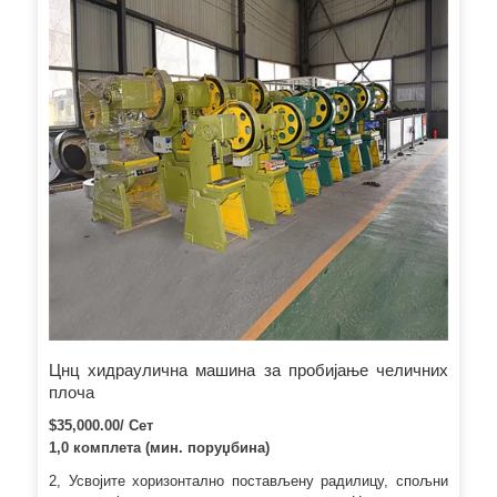
Сертификат: ЦЕ РОХС Главне предности: Преносиви и
лаки за руковање и удари брзо. : А: Како наручити9
Пошаљите нам упит – Преговори – Плаћање –
Производња/Залихе – Спреман терет – Испорука – Даља
сарадња Б: Шта кажете на политику узорка9 Ми ћемо вам
наплатити цену узорка што је мање могуће, чак понекад и
бесплатно узорак је могућ.
Цнц хидраулична машина за пробијање челичних
плоча
$35,000.00/ Сет
1,0 комплета (мин. поруџбина)
2, Усвојите хоризонтално постављену радилицу, спољни