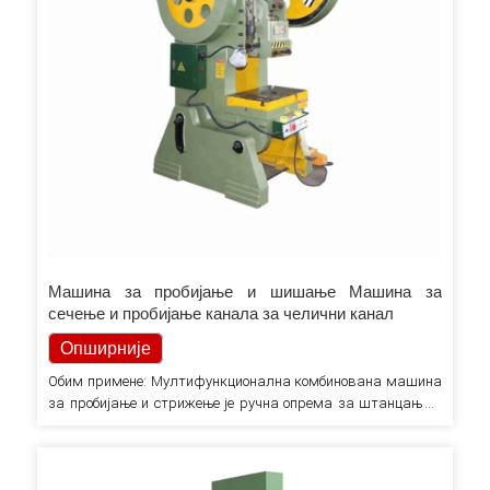
Машина за пробијање и шишање Машина за
сечење и пробијање канала за челични канал
Опширније
Обим примене: Мултифункционална комбинована машина
за пробијање и стрижење је ручна опрема за штанцање и
сечење која интегрише сечење, стрижење, пробијање, сечење
плоча и резање под углом. Користи преклапајуће
двостепене полуге, клизаче, радилице итд. за покретање 5-