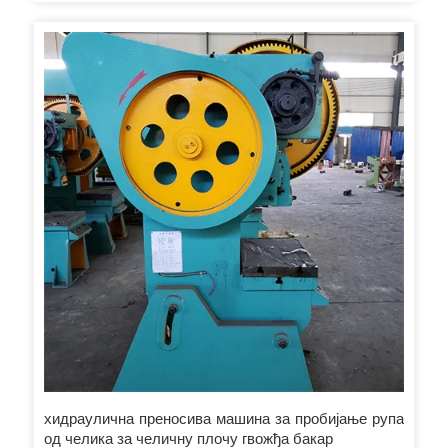
хидраулична преносива машина за пробијање рупа
од челика за челичну плочу гвожђа бакар