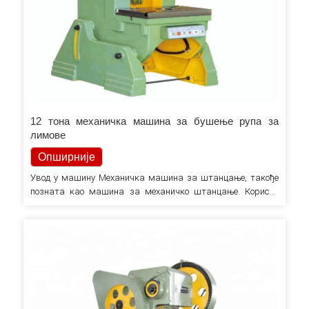
12 тона механичка машина за бушење рупа за
лимове
Опширније
Увод у машину Механичка машина за штанцање, такође
позната као машина за механичко штанцање. Користи
компримовани ваздух који обезбеђује пумпа за
компримовани ваздух да уђе у цилиндар кроз
електромагнетни вентил, доведе клип до вретена како би се
вретено померило надоле, и то ствара замах, а затим
радни комад...