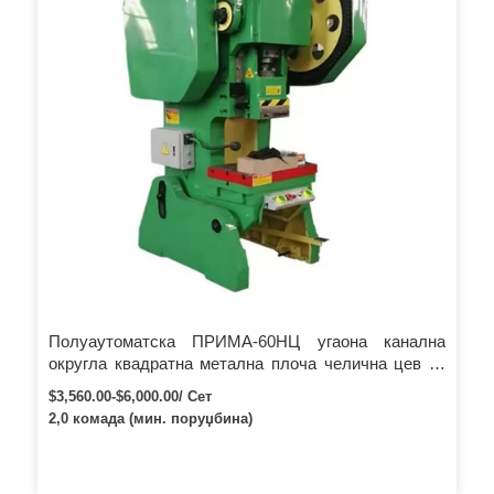
Полуаутоматска ПРИМА-60НЦ угаона канална
округла квадратна метална плоча челична цев за
бушење рупа машина за пробијање рупа
$3,560.00-$6,000.00/ Сет
2,0 комада (мин. поруџбина)