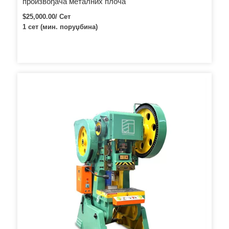
произвођача металних плоча
$25,000.00/ Сет
1 сет (мин. поруџбина)