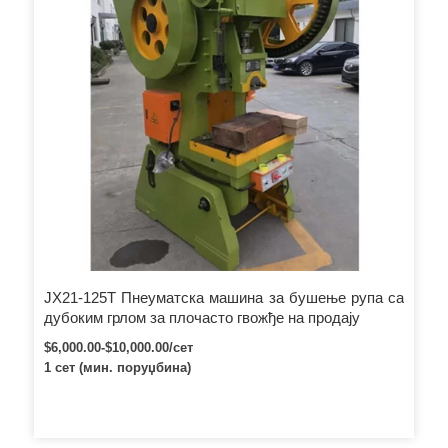
ЈХ21-125Т Пнеуматска машина за бушење рупа са
дубоким грлом за плочасто гвожђе на продају
$6,000.00-$10,000.00/сет
1 сет (мин. поруџбина)