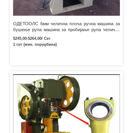
ОДЕТООЛС 6мм челична плоча ручна машина за
бушење рупа машина за пробијање рупа челични
хидраулични пробијач рупа
$245,00-$264,00/ Сет
1 сет (мин. поруџбина)