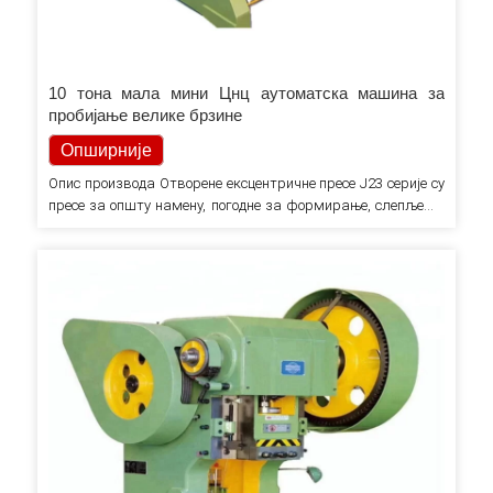
10 тона мала мини Цнц аутоматска машина за
пробијање велике брзине
Опширније
Опис производа Отворене ексцентричне пресе Ј23 серије су
пресе за општу намену, погодне за формирање, слепљење,
штанцање, савијање и друге процесе хладног штанцања. 1.
Ц-фраме Цастинг труп, максимална крутост и минимални
отклон за тачне делове и дуг век алата. тело се може
нагнути, висока крутост и мање деформације Компактно.
Дебеле плоче и…