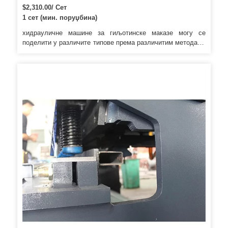
$2,310.00/ Сет
1 сет (мин. поруџбина)
хидрауличне машине за гиљотинске маказе могу се
поделити у различите типове према различитим методама
погона. 4, Подешавање размака сечива је засновано на
материјалу и дебљини металних лимова које треба
резати. 5, Фино подешавање угла сечења је дизајнирано
за минимално изобличење металних лимова.