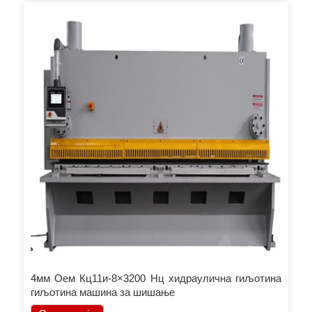
4мм Оем Кц11и-8×3200 Нц хидраулична гиљотина
гиљотина машина за шишање