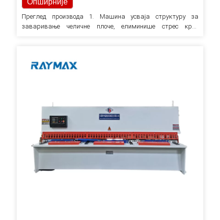
Опширније
Преглед производа 1. Машина усваја структуру за
заваривање челичне плоче, елиминише стрес кроз
вибрације, што доноси добру крутост и стабилност. 2. Трака
за котрљање у три тачке је усвојена како би се елиминисао
јаз за подршку и побољшао квалитет смицања. 3.
Хидраулични пренос, акумулаторски цилиндар враћа нож.
4. Смицање…