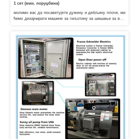
1 сет (мин. поруџбина)
молимо вас да посаветујете дужину и дебљину плоче, ми
ћемо дизајнирати машине за гиљотину за шишање за вас.
Ако сте заинтересовани за њих, контактирајте нас као
доле наведене информације. Ако сте заинтересовани за
њих, контактирајте нас као доле наведене информације.