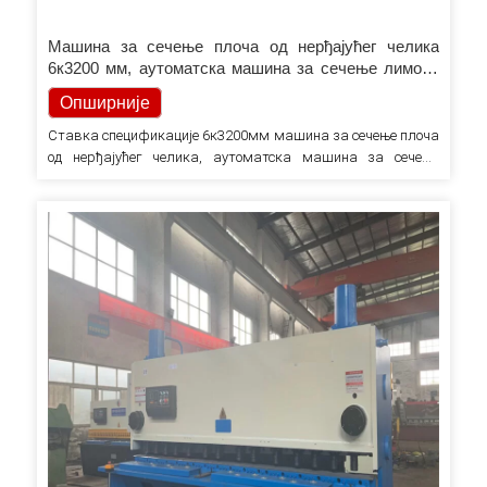
Машина за сечење плоча од нерђајућег челика
6к3200 мм, аутоматска машина за сечење лимова
од гвожђа
Опширније
Ставка спецификације 6к3200мм машина за сечење плоча
од нерђајућег челика, аутоматска машина за сечење
лимова Место порекла Кина Анхуи Бренд назив РАИМАКС
Стање Нови тип машина за сечење Машине Извештај о
тестирању Обезбеђен маркетиншки тип обичан производ
Гаранција на основне компоненте 1 година језгра
компоненти Лежај, мотор, зупчаник, пумпа Гаранција 1
година кључ…