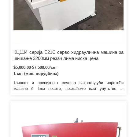
КЦ11И серија Е21С серво хидраулична машина за
шишање 3200мм резач лима ниска цена
$5,000.00-$7,500.00/сет
1 сет (мин. поруџбина)
Тачност и прецизност сечења захваљујући чврстоћи
машине б. Без посете, послаћемо вам упутство за
употребу и видео да вас научимо да инсталирате и
користите; ц. Једна година гаранције за сечење завојнице
на дужину линије; б.