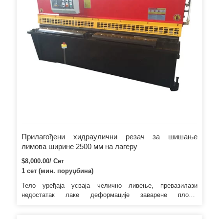
Прилагођени хидраулични резач за шишање
лимова ширине 2500 мм на лагеру
$8,000.00/ Сет
1 сет (мин. поруџбина)
Тело уређаја усваја челично ливење, превазилази
недостатак лаке деформације заварене плоче.
Хидраулична контролна ручка, једноставна за руковање,
може реализовати аутоматски и полуаутоматски рад,