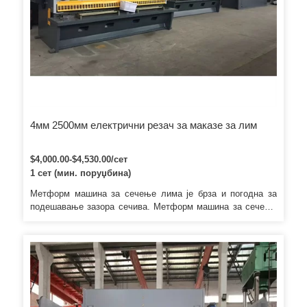
4мм 2500мм електрични резач за маказе за лим
$4,000.00-$4,530.00/сет
1 сет (мин. поруџбина)
Метформ машина за сечење лима је брза и погодна за
подешавање зазора сечива. Метформ машина за сечење
лима има механички пренос са вредношћу коју приказује
бројач. Метформ машина за сечење лима је такође
опремљена заштитном оградом која гарантује безбедност
руковаоца.