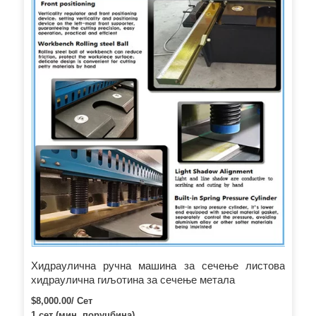
Хидраулична ручна машина за сечење листова
хидраулична гиљотина за сечење метала
$8,000.00/ Сет
1 сет (мин. поруџбина)