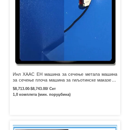
Инл ХААС ЕН машина за сечење метала машина
за сечење плоча машина за гиљотинске маказе за
ЦЕ ИСО
$8,713.00-$8,743.00/ Сет
1,0 комплета (мин. поруџбина)