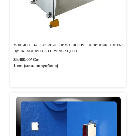
машина за сечење лима резач челичних плоча
ручна машина за сечење цена
$5,400.00/ Сет
1 сет (мин. поруџбина)