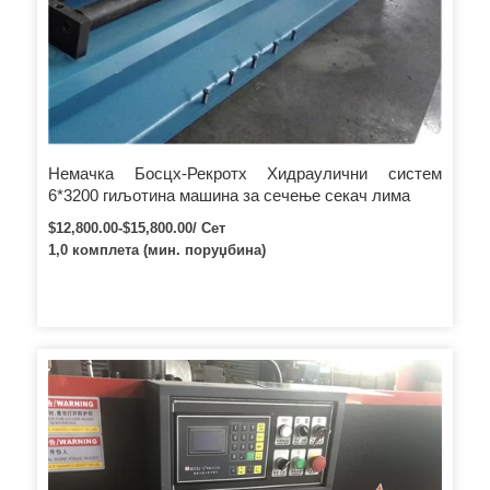
Немачка Босцх-Рекротх Хидраулични систем
6*3200 гиљотина машина за сечење секач лима
$12,800.00-$15,800.00/ Сет
1,0 комплета (мин. поруџбина)