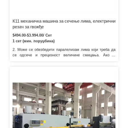
К11 механичка машина за сечење лима, електрични
резач за гвожђе
$494.00-$3.994.00/ Сет
1 сет (мин. поруџбина)
2. Може се обезбедити паралелизам лима који треба да
се одсече и прецизност величине смицања. Ако је
контејнер превише чвршћи, користићемо пе филм за
паковање или га спаковати према посебном захтеву
купаца. Ако је контејнер превише чвршћи, користићемо пе
филм за паковање или га спаковати према посебном
захтеву купаца.