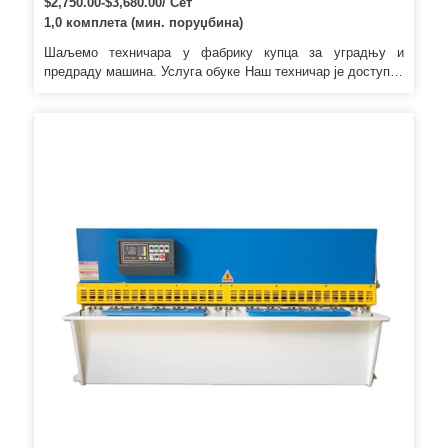
$2,750.00-$3,680.00/ Сет
1,0 комплета (мин. поруџбина)
Шаљемо техничара у фабрику купца за уградњу и
предраду машина. Услуга обуке Наш техничар је доступан
вашој фабрици и нуди обуку о томе како да користите
наше машине. Такође, можете послати свог техничара у
нашу компанију да научи како да управља машинама.