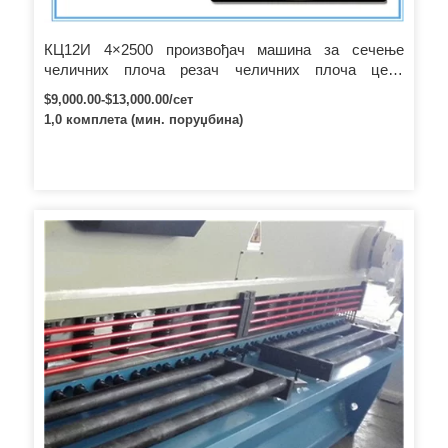
КЦ12И 4×2500 произвођач машина за сечење
челичних плоча резач челичних плоча цена
машине за ручно сечење
$9,000.00-$13,000.00/сет
1,0 комплета (мин. поруџбина)