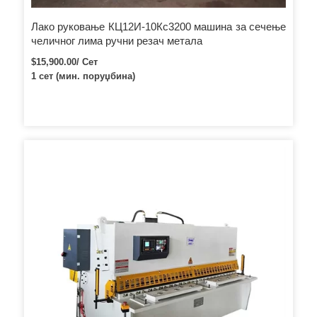
Лако руковање КЦ12И-10Кс3200 машина за сечење
челичног лима ручни резач метала
$15,900.00/ Сет
1 сет (мин. поруџбина)