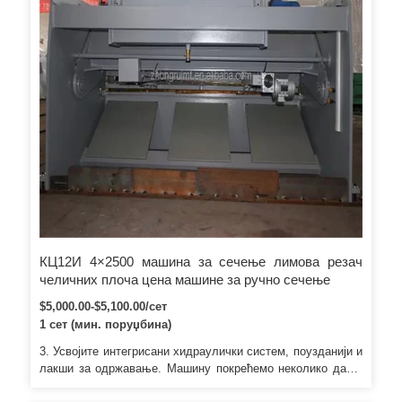
КЦ12И 4×2500 машина за сечење лимова резач
челичних плоча цена машине за ручно сечење
$5,000.00-$5,100.00/сет
1 сет (мин. поруџбина)
3. Усвојите интегрисани хидраулички систем, поузданији и
лакши за одржавање. Машину покрећемо неколико дана,
а затим користимо материјале купца за тестирање. Након