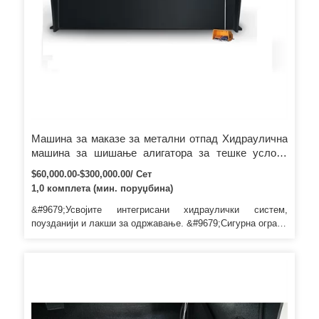
Машина за маказе за метални отпад Хидраулична
машина за шишање алигатора за тешке услове
рада/машина за сечење портала
$60,000.00-$300,000.00/ Сет
1,0 комплета (мин. поруџбина)
&#9679;Усвојите интегрисани хидраулички систем,
поузданији и лакши за одржавање. &#9679;Сигурна ограда
и електрична блокада дизајнирани су за машину како би
се осигурала сигурност рада. &#9679;Усвојите
интегрисани хидраулички контролни систем, поузданији и
лакши за одржавање.