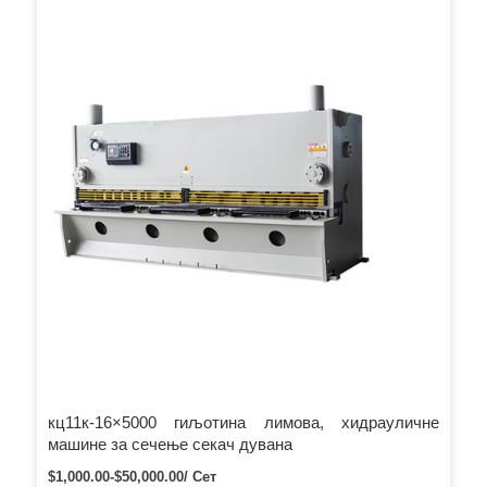
погодан и поуздан рад. Наши производи металне балирке
се широко примењују у индустрији рециклаже метала,
ливници и металургији и добро су прихваћени.
кц11к-16×5000 гиљотина лимова, хидрауличне
машине за сечење секач дувана
$1,000.00-$50,000.00/ Сет