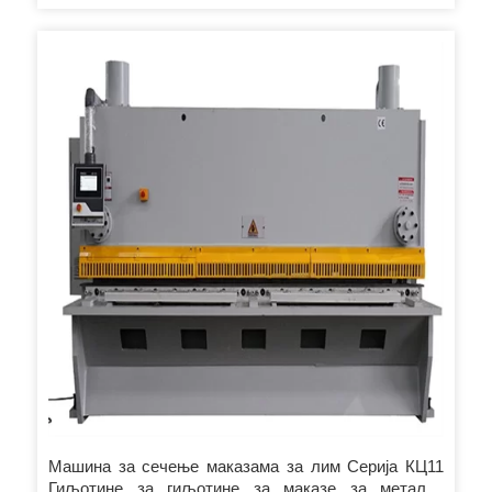
са својим резовима и изузетно високог квалитета. 3.
АЦЦУРЛ &рег; Гиљотинске маказе су доступне са
широком серијом стандардне опреме, али је могуће, у
сваком тренутку, додати опциону опрему према
захтевима. Чак је и дизајн усавршен према критеријумима
максималне функционалности и ефикасности, тако да се
одржавање и интервенције оператера сведу на минимум.
Машина за сечење маказама за лим Серија КЦ11
Гиљотине за гиљотине за маказе за металне