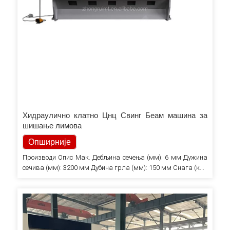
Хидраулично клатно Цнц Свинг Беам машина за
шишање лимова
Опширније
Производи Опис Мак. Дебљина сечења (мм): 6 мм Дужина
сечива (мм): 3200 мм Дубина грла (мм): 150 мм Снага (кВ):
7,5 кВ Тежина (КГ): 8800 КГ ЛЕГИРАНИ ЧЕЛИК СЈЕЧИЋА
Макс. Ширина сечења (мм): 3200 мм Сертификација: ЦЕ
Напон: према захтеву потрошача Електрични делови:
Сиеменс & Сцхнеидер КОНТРОЛЕР: ЦНЦ ЕЛЕКТРИЧНИ…