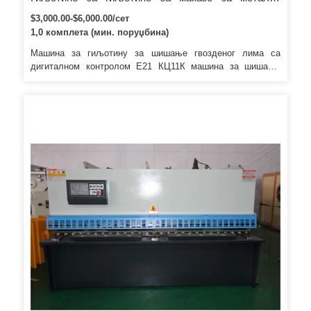
маказе Електрична механичка машина за сечење
$3,000.00-$6,000.00/сет
са правим сечењем
1,0 комплета (мин. поруџбина)
Машина за гиљотину за шишање гвозденог лима са
дигиталном контролом Е21 КЦ11К машина за шишање
Главне карактеристике Назив: Елецтрицс Марка:
Сцхнеидерс Оригинал: Француска Дуготрајно коришћење.
Прима Бренд КЦ11И 6Кс2500мм Гиљотина челична
машина за шишање Хидраулична цнц машина за сечење
Аутоматска машина за сечење лимова Делови машине
Назив: Главни мотор Марка: Оригинал: Сиеменс, Немачка
Снажни мотор. Висококвалитетна машина за шишање
механичка цнц машина за шишање Аутоматска машина за
сечење лимова за сечење мреже Сервис након продаје *
Обука како да инсталирате машину, обука како да
користите машину.