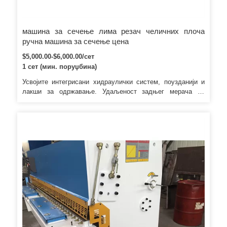
машина за сечење лима резач челичних плоча
ручна машина за сечење цена
$5,000.00-$6,000.00/сет
1 сет (мин. поруџбина)
Усвојите интегрисани хидраулички систем, поузданији и
лакши за одржавање. Удаљеност задњег мерача се
подешава мотором и добро подешавање приказује Е21С
са Делта инвертором. Сигурносна ограда и електрична
блокада су дизајнирани за машину да осигурају сигурност
рада према ЦЕ регулацији.