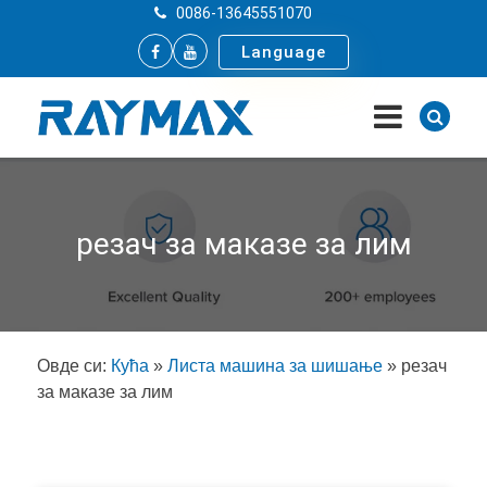
0086-13645551070
Language
резач за маказе за лим
Овде си:
Кућа
»
Листа машина за шишање
»
резач
за маказе за лим