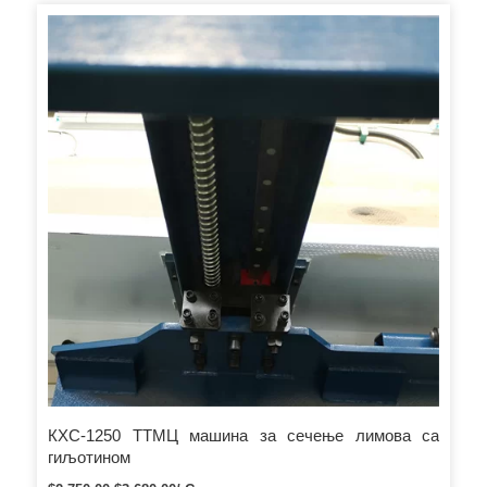
што се уверите да машина има најбоље перформансе,
извршите испоруке.
КХС-1250 ТТМЦ машина за сечење лимова са
гиљотином