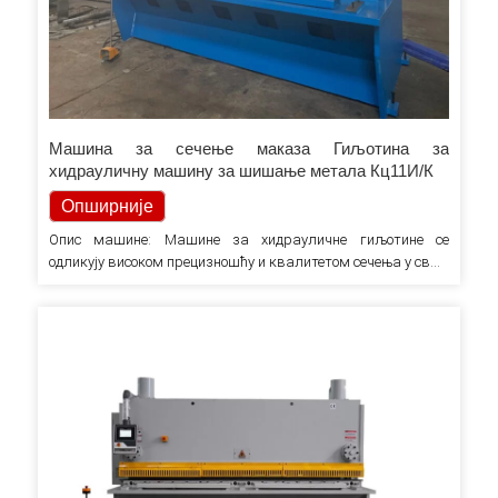
Машина за сечење маказа Гиљотина за
хидрауличну машину за шишање метала Кц11И/К
Опширније
Опис машине: Машине за хидрауличне гиљотине се
одликују високом прецизношћу и квалитетом сечења у свим
условима и на било ком материјалу. Чврсти оквир машине
и дупла плоча, која подржава радни сто, обезбеђују
апсолутну стабилност уз перформансе и поузданост.
Квалитет гиљотинских маказа је сертификован…