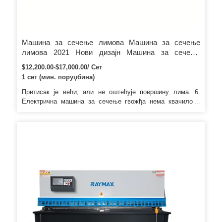
Машина за сечење лимова Машина за сечење
лимова 2021 Нови дизајн Машина за сечење
челика Аутоматска машина за сечење гиљотине за
$12,200.00-$17,000.00/ Сет
сечење челика
1 сет (мин. поруџбина)
Притисак је већи, али не оштећује површину лима. 6.
Електрична машина за сечење гвожђа нема квачило и
замајац. 7. Предњи и задњи мерачи имају плочу са
скалом која приказује скалу.