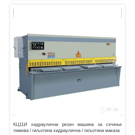
маказа се посебно користе за сечење танких плоча.
дебљина смицања (мм) 1.0 Конструкцијска челична плоча
Величина паковања (цм) 202к110к69 СЗ/ГВ
КЦ11И хидраулични резач машина за сечење
лимова / гиљотина хидраулична / гиљотина маказа