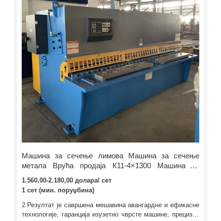
Машина за сечење лимова Машина за сечење
метала Врућа продаја К11-4×1300 Машина за
сечење/резање лима за продају
1.560,00-2.180,00 долара/ сет
1 сет (мин. поруџбина)
2.Резултат је савршена мешавина авангардне и ефикасне
технологије, гаранција изузетно чврсте машине, прецизне