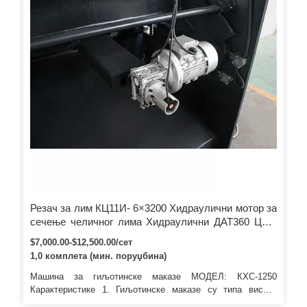
Резач за лим КЦ11И- 6×3200 Хидраулични мотор за
сечење челичног лима Хидраулични ДАТ360 ЦНЦ
машина за шишање
$7,000.00-$12,500.00/сет
1,0 комплета (мин. поруџбина)
Машина за гиљотинске маказе МОДЕЛ: КХС-1250
Карактеристике 1. Гиљотинске маказе су типа високе
прецизности. 2. Наши производи серије гиљотинских