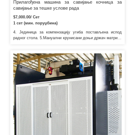
Прилагођена машина за савијање кочница за
савијање за тешке услове рада
$7,000.00/ Сет
1 сет (мин. поруџбина)
4. Јединица за компензацију угиба постављена испод
радног стола. 5.Мануални крунисани доњи држач матрице
је усвојен за машину изнад 250 тона. 6.ДРО за приказ
вредности задњег мерача и хода цилиндра.