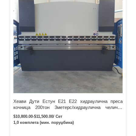
Хеави Дути Естун Е21 Е22 хидраулична преса
кочница 200тон 3метерс/хидраулична челична
машина за склапање 160тон 4мтерс/цнц
$10,800.00-$11,500.00/ Сет
хидраулични савијач
1,0 комплета (мин. поруџбина)