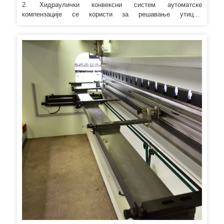
2. Хидраулички конвексни систем аутоматске
компензације се користи за решавање утицаја
деформације на квалитет радног комада током процеса
савијања. 4. Труп је заварен челичном плочом, цела
машина се третира каљењем, што гарантује крутост и
прецизност машинске обраде трупа. 5. Хидраулички
систем усваја интегрисани контролни систем за смањење
уградње цеви и усвајање увезеног заптивног прстена, што
побољшава радну стабилност алатне машине и изглед је
леп и једноставан.