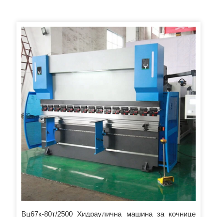
Вц67к-80т/2500 Хидраулична машина за кочнице