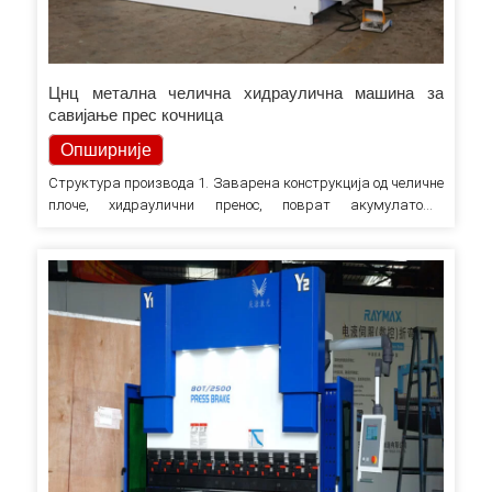
Цнц метална челична хидраулична машина за
савијање прес кочница
Опширније
Структура производа 1. Заварена конструкција од челичне
плоче, хидраулични пренос, поврат акумулатора,
холистички обрађен, вибрирајући за елиминисање стреса,
висока чврстоћа и добра крутост. 2. Механички систем
обртног момента осигурава синхронизацију цилиндара. 3.
Ход клизача и задњег мерача аутоматски се подешавају
двоструким серво моторима или трансдуктором и
приказује…