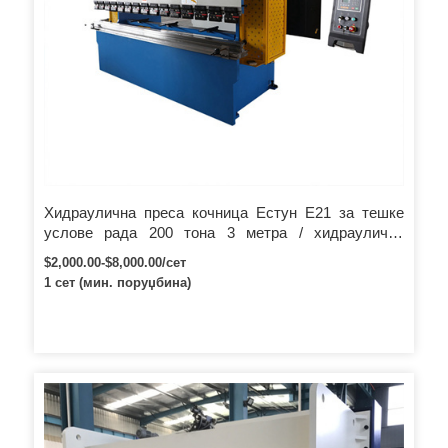
Хидраулична преса кочница Естун Е21 за тешке
услове рада 200 тона 3 метра / хидраулична
машина за склапање челика 160 тона 4 метра / цнц
$2,000.00-$8,000.00/сет
хидраулични савијач
1 сет (мин. поруџбина)