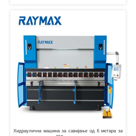
Хидраулична машина за савијање од 6 метара за