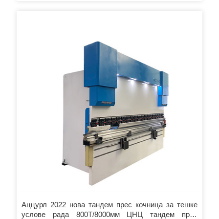
Аццурл 2022 нова тандем прес кочница за тешке
услове рада 800Т/8000мм ЦНЦ тандем прес