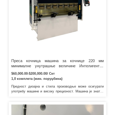
Преса кочница машина за кочнице 220 мм
минималне унутрашње величине Интелигентна
флексибилна машина за кочнице
$60,000.00-$200,000.00/ Сет
1,0 комплета (мин. поруџбина)
Предност дизајна и стила производње може осигурати
употребу машине и високу прецизност. Машина је знатно
побољшана у отпорности на обртни момент и електронско
оптерећење. Мала деформација између радног стола и
рам при раду да гарантује добру равност и уједначеност
угла.