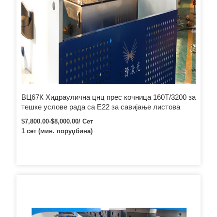
ВЦ67К Хидраулична цнц прес кочница 160Т/3200 за
тешке услове рада са Е22 за савијање листова
$7,800.00-$8,000.00/ Сет
1 сет (мин. поруџбина)