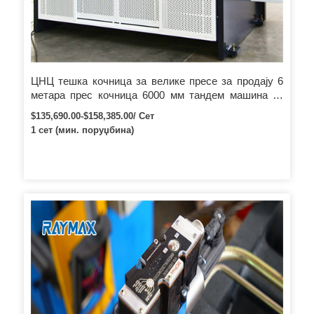
ЦНЦ тешка кочница за велике пресе за продају 6
метара прес кочница 6000 мм тандем машина за
савијање
$135,690.00-$158,385.00/ Сет
1 сет (мин. поруџбина)