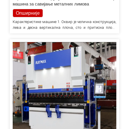
машина за савијање металних лимова
Опширније
Карактеристике машине 1. Оквир је челична конструкција,
лева и десна вертикална плоча, сто и притисна плоча
заварени у јединствену структуру, након заваривања да
би се елиминисао унутрашњи стрес каљењем, изузетна
крутост, висока стабилност. 2. Важни делови оквира,
клизачи итд. се користе АНСИС софтвером за анализу
коначних елемената за…