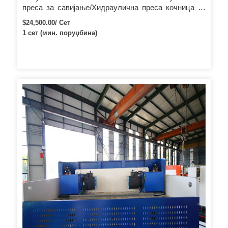
преса за савијање/Хидраулична преса кочница за
тешке услове рада 80Т3200
$24,500.00/ Сет
1 сет (мин. поруџбина)