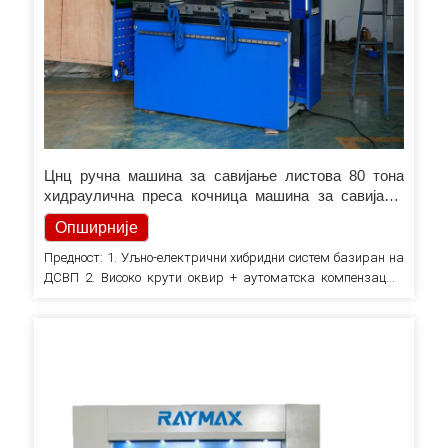
Цнц ручна машина за савијање листова 80 тона
хидраулична преса кочница машина за савијање
метала
Опширније
Предност: 1. Уљно-електрични хибридни систем базиран на
ДСВП 2. Високо крути оквир + аутоматска компензација
скретања 3. Систем накнадног позиционирања 4.
Интелигентни ЦНЦ систем 5. Једноставан за инсталирање
и руковање, висока прецизност 6. Ефикасан производ, али
који штеди енергију Опис Високо крути оквир + аутоматска
компензација скретања Оптимизирајте облик високо
крутог оквира, побољшајте крутост и потпуно савијање…