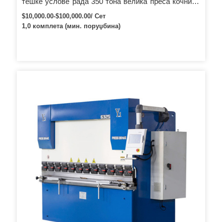
тешке услове рада 350 тона велика преса кочница
са 3 ваљка челични савијач
$10,000.00-$100,000.00/ Сет
1,0 комплета (мин. поруџбина)