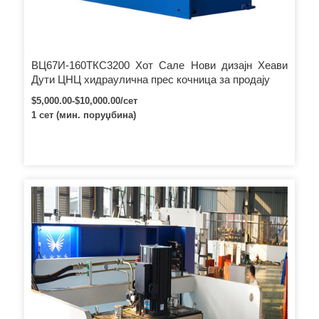
ВЦ67И-160ТКС3200 Хот Сале Нови дизајн Хеави
Дути ЦНЦ хидраулична прес кочница за продају
$5,000.00-$10,000.00/сет
1 сет (мин. поруџбина)