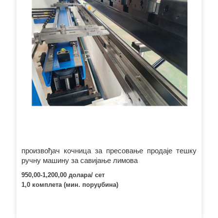
произвођач кочница за пресовање продаје тешку
ручну машину за савијање лимова
950,00-1,200,00 долара/ сет
1,0 комплета (мин. поруџбина)