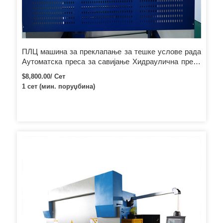
ПЛЦ машина за преклапање за тешке услове рада
Аутоматска преса за савијање Хидраулична преса
кочница
$8,800.00/ Сет
1 сет (мин. поруџбина)