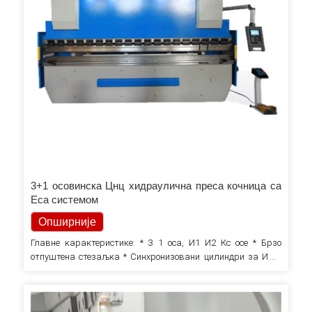
3+1 осовинска Цнц хидраулична преса кочница са
Еса системом
Опширније
Главне карактеристике: * 3 1 оса, И1 И2 Кс осе * Брзо
отпуштена стезаљка * Синхронизовани цилиндри за И1 и
И2 осу. * Сцхнеидер Елецтрицс, Иаскава серво мотор и
драјвер * Увезени водећи вијак са кугличним лежајем и
линеарна водилица Контролер ДЕЛЕМ 52С Мотор Сиеменс