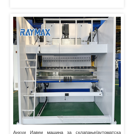
Анхуи Иавеи машина за склапање/аутоматска