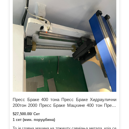
Пресс Браке 400 тона Пресс Браке Хидраулични
200тон 2000 Пресс Браке Мацхине 400 тон Пресс
Браке НЦ ЦНЦ са ножним прекидачем
$27,500.00/ Сет
1 сет (мин. поруџбина)
То је главна машина на тржишту савијања метала, која се