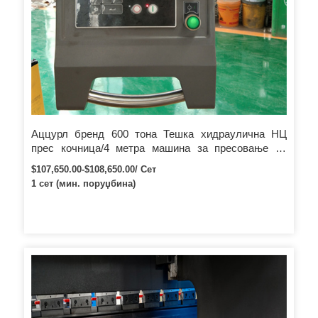
Аццурл бренд 600 тона Тешка хидраулична НЦ
прес кочница/4 метра машина за пресовање са
поузданим квалитетом
$107,650.00-$108,650.00/ Сет
1 сет (мин. поруџбина)