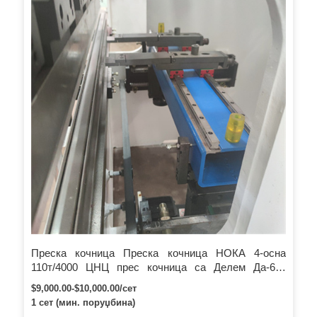
вентил БОСЦХ Рекротх Елецтрицс Сцхнеидер…
Преска кочница Преска кочница НОКА 4-осна
110т/4000 ЦНЦ прес кочница са Делем Да-66т
контролом за производњу металних кутија
$9,000.00-$10,000.00/сет
Комплетна производна линија
1 сет (мин. поруџбина)