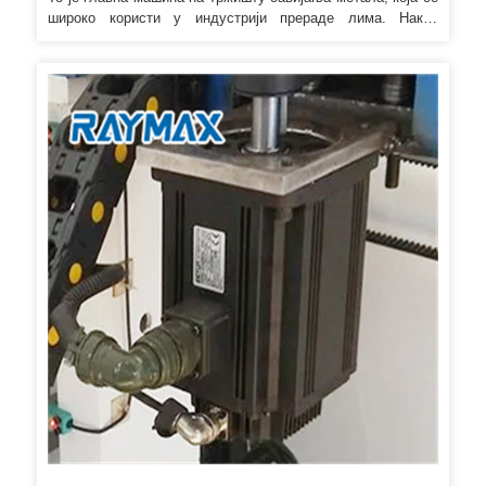
широко користи у индустрији прераде лима. Након
поступка заваривања, тело машине ће бити млевено да би
се обезбедила равнотежа и прецизност. А нестандардни
калупи/матрице се могу дизајнирати ако клијенти могу да
обезбеде цртеж калупа/материјала или радних комада, ми
ћемо дизајнирати.